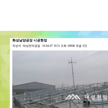
화성남양공장 시공현장
작성자
태성천막공업
16-04-07 19:51
조회
698회
댓글
0건
본문