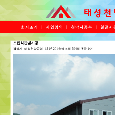
조립식판넬시공
작성자
태성천막공업
15-07-20 16:49
조회
524회
댓글
0건
본문