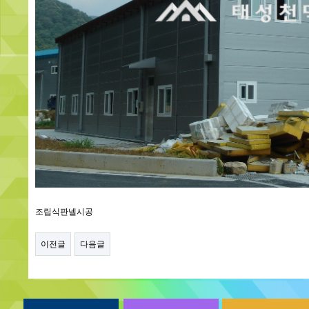
조립식판넬시공
이전글
다음글